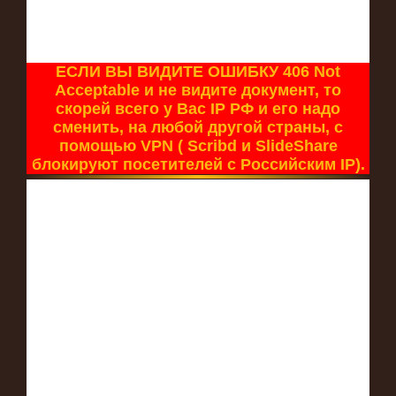
ЕСЛИ ВЫ ВИДИТЕ ОШИБКУ 406 Not
Acceptable и не видите документ, то
скорей всего у Вас IP РФ и его надо
сменить, на любой другой страны, с
помощью VPN ( Scribd и SlideShare
блокируют посетителей с Российским IP).