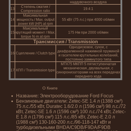
наддувочного воздуха
Степень сжатия /
13
19.4:1
Compression ratio
Максимальная
14
мощность / Max. output
55 кВт (75 л.с.) при 4000 об/мин
power kW (HP) at rpm
Максимальный
15
крутящий момент / Max.
175 Нм при 2000 об/мин
torque N·m at rpm
Трансмиссия / Transmission
Однодисковое, сухое, с
диафрагменной нажимной пружиной
16
Сцепление / Clutch type
и гасителем крутильных колебаний,
постоянно замкнутого типа
MTX75 МКПП 5 пятиступенчатая
механическая, двухвальная, с
17
КПП / Transmission type
синхронизаторами на всех передачах
переднего хода
О Книге
Название: Электрооборудование Ford Focus
Бензиновые двигатели: Zetec-SE 1.4 л (1388 см³)
75 л.с./55 кВт, Duratec 1.6/2.0 л (1596 см³) 98 л.с./72
кВт, Zetec-SE 1.6 л (1596 см³) 100 л.с./74 кВт, Zetec-
E 1.8 л (1796 см³) 115 л.с./85 кВт, Zetec-E 2.0 л
(1988 см³) 130-160-200 л.с./96-118-147 кВт и
турбодизельными BHDA/C9DB/F9DA/F9DB