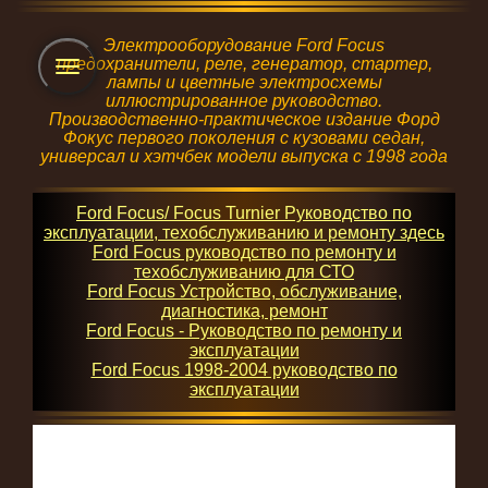
Электрооборудование Ford Focus
предохранители, реле, генератор, стартер,
Toggle
лампы и цветные электросхемы
navigation
иллюстрированное руководство.
Производственно-практическое издание Форд
Фокус первого поколения с кузовами седан,
универсал и хэтчбек модели выпуска с 1998 года
Ford Focus/ Focus Turnier Руководство по
эксплуатации, техобслуживанию и ремонту здесь
Ford Focus руководство по ремонту и
техобслуживанию для СТО
Ford Focus Устройство, обслуживание,
диагностика, ремонт
Ford Focus - Руководство по ремонту и
эксплуатации
Ford Focus 1998-2004 руководство по
эксплуатации