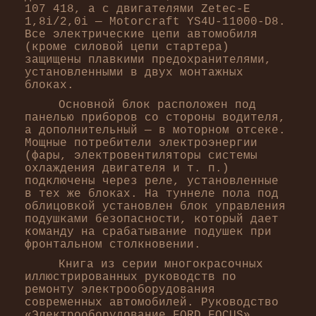
107 418, а с двигателями Zetec-E
1,8i/2,0i — Motorcraft YS4U-11000-D8.
Все электрические цепи автомобиля
(кроме силовой цепи стартера)
защищены плавкими предохранителями,
установленными в двух монтажных
блоках.
Основной блок расположен под
панелью приборов со стороны водителя,
а дополнительный — в моторном отсеке.
Мощные потребители электроэнергии
(фары, электровентиляторы системы
охлаждения двигателя и т. п.)
подключены через реле, установленные
в тех же блоках. На туннеле пола под
облицовкой установлен блок управления
подушками безопасности, который дает
команду на срабатывание подушек при
фронтальном столкновении.
Книга из серии многокрасочных
иллюстрированных руководств по
ремонту электрооборудования
современных автомобилей. Руководство
«Электрооборудование FORD FOCUS»