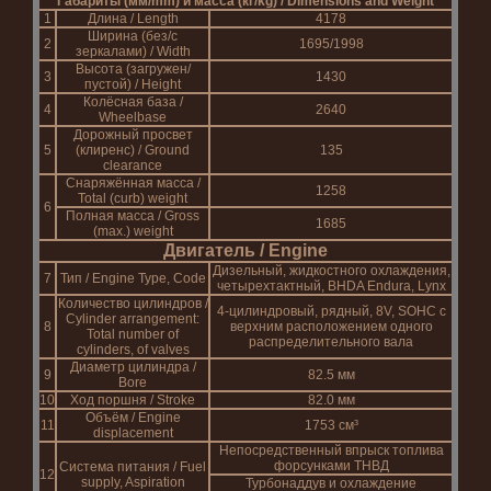
Габариты (мм/mm) и масса (кг/kg) / Dimensions and Weight
1
Длина / Length
4178
Ширина (без/с
2
1695/1998
зеркалами) / Width
Высота (загружен/
3
1430
пустой) / Height
Колёсная база /
4
2640
Wheelbase
Дорожный просвет
5
(клиренс) / Ground
135
clearance
Снаряжённая масса /
1258
Total (curb) weight
6
Полная масса / Gross
1685
(max.) weight
Двигатель / Engine
Дизельный, жидкостного охлаждения,
7
Тип / Engine Type, Code
четырехтактный, BHDA Endura, Lynx
Количество цилиндров /
4-цилиндровый, рядный, 8V, SOHC с
Cylinder arrangement:
8
верхним расположением одного
Total number of
распределительного вала
cylinders, of valves
Диаметр цилиндра /
9
82.5 мм
Bore
10
Ход поршня / Stroke
82.0 мм
Объём / Engine
11
1753 см³
displacement
Непосредственный впрыск топлива
форсунками ТНВД
Система питания / Fuel
12
supply, Aspiration
Турбонаддув и охлаждение