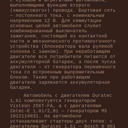
с кузовом и агрегатами автомобиля,
выполняющими функцию второго
(«минусового») провода. Бортовая сеть
— постоянного тока, с номинальным
напряжением 12 В. Для коммутации
основных цепей автомобиля служит
комбинированный выключатель
зажигания, состоящий из контактной
части и механического противоугонного
устройства (блокиратора вала рулевой
колонки с замком). При неработающем
двигателе все потребители питаются от
аккумуляторной батареи, а после пуска
двигателя — от генератора переменного
тока со встроенным выпрямительным
блоком. Также при работающем
двигателе заряжается аккумуляторная
батарея.
Автомобиль с двигателем Duratec
1,6i комплектуется генератором
Visteon 2S6T-FA, а с двигателями
Zetec-E 1,8i/2,0i — генератором MS
1022118031. На автомобили
устанавливают стартеры двух типов: с
двигателем Duratec 1,6i — Bosch 0 001