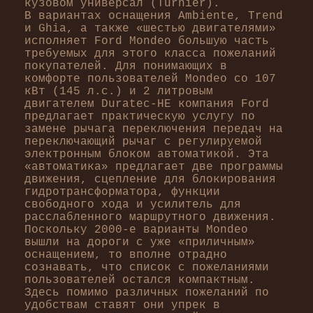
кузовом универсал (Turnier).
В вариантах оснащения Ambiente, Trend
и Ghia, а также «шестью двигателями»
исполняет Ford Mondeo большую часть
требуемых для этого класса пожеланий
покупателей. Для понимающих в
комфорте пользователей Mondeo со 107
кВт (145 л.с.) и 2 литровым
двигателем Duratec-HE компания Ford
предлагает практическую услугу по
замене рычага переключения передач на
переключающий рычаг с регулируемой
электронным блоком автоматикой. Эта
«автоматика» предлагает две программы
движения, сцепление для блокирования
гидротрансформатора, функции
свободного хода и усилитель для
расслабленного маршрутного движения.
Поскольку 2000-е варианты Mondeo
вышли на дороги с уже «приличным»
оснащением, то вполне отрадно
сознавать, что список с пожеланиями
пользователей остался компактным.
Здесь помимо различных пожеланий по
удобствам ставят они упрек в