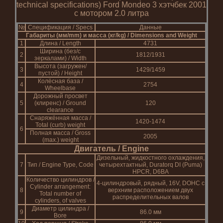
technical specifications) Ford Mondeo 3 хэтчбек 2001
с мотором 2.0 литра
№
Спецификация / Specs
Данные
Габариты (мм/mm) и масса (кг/kg) / Dimensions and Weight
1
Длина / Length
4731
Ширина (без/с
2
1812/1931
зеркалами) / Width
Высота (загружен/
3
1429/1459
пустой) / Height
Колёсная база /
4
2754
Wheelbase
Дорожный просвет
5
(клиренс) / Ground
120
clearance
Снаряжённая масса /
1420-1474
Total (curb) weight
6
Полная масса / Gross
2005
(max.) weight
Двигатель / Engine
Дизельный, жидкостного охлаждения,
7
Тип / Engine Type, Code
четырехтактный, Duratorq DI (Puma)
HPCR, D6BA
Количество цилиндров /
4-цилиндровый, рядный, 16V, DOHC с
Cylinder arrangement:
8
верхним расположением двух
Total number of
распределительных валов
cylinders, of valves
Диаметр цилиндра /
9
86.0 мм
Bore