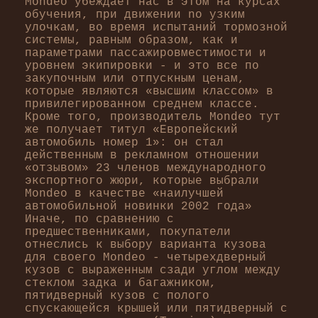
Mondeo убеждает нас в этом на курсах
обучения, при движении no узким
улочкам, во время испытаний тормозной
системы, равным образом, как и
параметрами пассажировместимости и
уровнем экипировки - и это все по
закупочным или отпускным ценам,
которые являются «высшим классом» в
привилегированном среднем классе.
Кроме того, производитель Mondeo тут
же получает титул «Европейский
автомобиль номер 1»: он стал
действенным в рекламном отношении
«отзывом» 23 членов международного
экспортного жюри, которые выбрали
Mondeo в качестве «наилучшей
автомобильной новинки 2002 года»
Иначе, по сравнению с
предшественниками, покупатели
отнеслись к выбору варианта кузова
для своего Mondeo - четырехдверный
кузов с выраженным сзади углом между
стеклом задка и багажником,
пятидверный кузов с полого
спускающейся крышей или пятидверный с