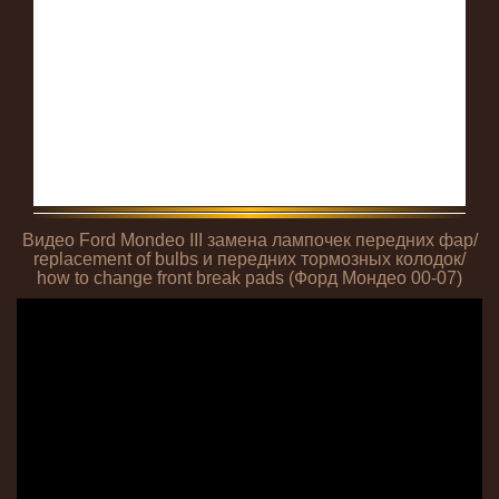
Видео Ford Mondeo III замена лампочек передних фар/
replacement of bulbs и передних тормозных колодок/
how to change front break pads (Форд Мондео 00-07)