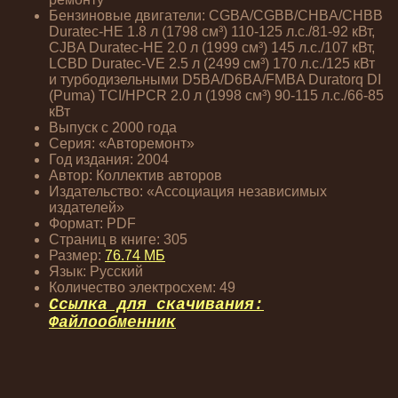
Бензиновые двигатели: CGBA/CGBB/CHBA/CHBB
Duratec-HE 1.8 л (1798 см³) 110-125 л.с./81-92 кВт,
CJBA Duratec-HE 2.0 л (1999 см³) 145 л.с./107 кВт,
LCBD Duratec-VE 2.5 л (2499 см³) 170 л.с./125 кВт
и турбодизельными D5BA/D6BA/FMBA Duratorq DI
(Puma) TCI/HPCR 2.0 л (1998 см³) 90-115 л.с./66-85
кВт
Выпуск с 2000 года
Серия: «Авторемонт»
Год издания: 2004
Автор: Коллектив авторов
Издательство: «Ассоциация независимых
издателей»
Формат: PDF
Страниц в книге: 305
Размер:
76.74 МБ
Язык: Русский
Количество электросхем: 49
Ссылка для скачивания:
Файлообменник