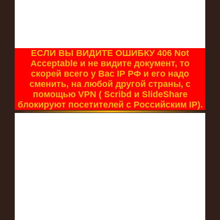
ЕСЛИ ВЫ ВИДИТЕ ОШИБКУ 406 Not
Acceptable и не видите документ, то
скорей всего у Вас IP РФ и его надо
сменить, на любой другой страны, с
помощью VPN ( Scribd и SlideShare
блокируют посетителей с Российским IP).