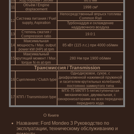
10
Ход поршня / Stroke
86.0 мм
Объём / Engine
11
1998 см³
displacement
Непосредственный впрыск топлива
Common Rail
Система питания / Fuel
12
supply, Aspiration
Турбонаддув и охлаждение
наддувочного воздуха
Степень сжатия /
13
19.0:1
Compression ratio
Максимальная
14
мощность / Max. output
85 кВт (115 л.с.) при 4000 об/мин
power kW (HP) at rpm
Максимальный
15
крутящий момент / Max.
280 Нм при 1900 об/мин
torque N·m at rpm
Трансмиссия / Transmission
Однодисковое, сухое, с
диафрагменной нажимной пружиной
16
Сцепление / Clutch type
и гасителем крутильных колебаний,
постоянно замкнутого типа
MTX-75 МКПП 5 пятиступенчатая
механическая, двухвальная, с
17
КПП / Transmission type
синхронизаторами на всех передачах
переднего хода
О Книге
Название: Ford Mondeo 3 Руководство по
эксплуатации, техническому обслуживанию и
ремонту