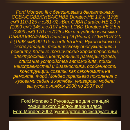
Ford Mondeo III с бензиновыми двигателями:
CGBA/CGBB/CHBA/CHBB Duratec-HE 1.8 л (1798
см³) 110-125 л.с./81-92 кВт, CJBA Duratec-HE 2.0 л
(1999 см³) 145 л.с./107 кВт, LCBD Duratec-VE 2.5 л
(2499 см³) 170 л.с./125 кВт и турбодизельными
D5BA/D6BA/FMBA Duratorq DI (Puma) TCI/HPCR 2.0
л (1998 см³) 90-115 л.с./66-85 кВт; Руководство по
эксплуатации, техническому обслуживанию и
ремонту, полные технические характеристики,
электросхемы, контрольные размеры кузова,
описание устройства автомобиля, поиск
неисправностей и диагностика, особенности
конструкции, советы как сэкономить на
ремонте. Форд Мондео третьего поколения с
кузовами седан и хэтчбек, универсал модели
выпуска с ноября 2000 по 2007 год
Ford Mondeo 3 Руководство для станций
технического обслуживания здесь
Ford Mondeo 2002 руководство по эксплуатации