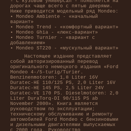
- c кузовом универсал - появляется на
дорогах чаще всего с пятью дверями.
Ниже приводится модельный ряд Mondeo:
• Mondeo Ambiente - «начальный
вариант»
• Mondeo Trend - «комфортный вариант»
• Mondeo Ghia - «люкс-вариант»
• Mondeo Turnier - «вариант с
добавлением»
• Mondeo SТ220 - «мускульный вариант»
Настоящее издание представляет
собой авторизированный перевод
оригинального немецкого издания «Ford
Mondeo 4-/5-turig/Turier.
Benzinenmotoren: 1,8 Liter 16V
Duratec-HE 110/125 PS, 2,0 Liter 16V
Duratec-HE 145 PS, 2,5 Liter 24V
Duratec-VE 170 PS. Dieselmotoren: 2,0
Liter DuraTorq-DI 90/115 PS ab
November 2000». Книга является
руководством по эксплуатации;
техническому обслуживанию и ремонту
автомобилей Ford Mondeo с бензиновыми
и дизельными двигателями выпускаемых
с 2000 года. Руководство