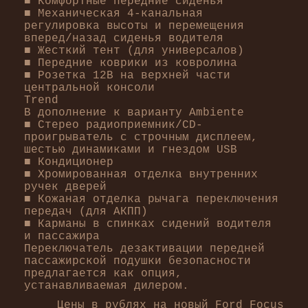
■ Комфортные передние сиденья
■ Механическая 4-канальная
регулировка высоты и перемещения
вперед/назад сиденья водителя
■ Жесткий тент (для универсалов)
■ Передние коврики из ковролина
■ Розетка 12В на верхней части
центральной консоли
Trend
В дополнение к варианту Ambiente
■ Стерео радиоприемник/CD-
проигрыватель с строчным дисплеем,
шестью динамиками и гнездом USB
■ Кондиционер
■ Хромированная отделка внутренних
ручек дверей
■ Кожаная отделка рычага переключения
передач (для АКПП)
■ Карманы в спинках сидений водителя
и пассажира
Переключатель дезактивации передней
пассажирской подушки безопасности
предлагается как опция,
устанавливаемая дилером.
Цены в рублях на новый Ford Focus