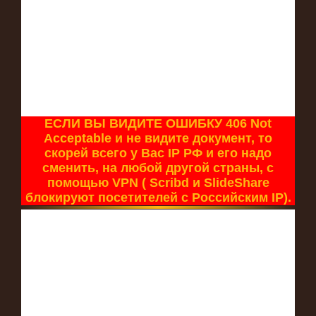
ЕСЛИ ВЫ ВИДИТЕ ОШИБКУ 406 Not
Acceptable и не видите документ, то
скорей всего у Вас IP РФ и его надо
сменить, на любой другой страны, с
помощью VPN ( Scribd и SlideShare
блокируют посетителей с Российским IP).