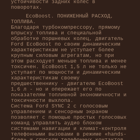
устойчивости задних колёс в
поворотах.
EcoBoost. ПОНИЖЕННЫЙ РАСХОД,
ТОПЛИВА.
Благодаря турбокомпрессору, прямому
впрыску топлива и специальной
обработке поршневых колец, двигатель
Ford EcoBoost по своим динамическим
характеристикам не уступает более
крупным силовым агрегатам, но при
этом расходует меньше топлива и менее
токсичен. EcoBoost 1,5 л не только не
уступает по мощности и динамическим
характеристикам своему
предшественнику - двигателю EcoBoost
1,6 л - но и опережает его по
показателям топливной экономичности и
токсичности выхлопа.
Система Ford SYNC 2 с голосовым
управлением и сенсорным экраном
позволяет с помощью простых голосовых
команд управлять аудио блоком
системами навигации и климат-контроля
телефонными вызовами в режиме «hands-