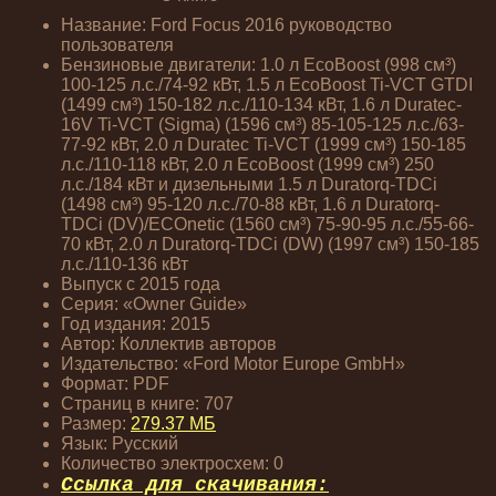
Название: Ford Focus 2016 руководство
пользователя
Бензиновые двигатели: 1.0 л EcoBoost (998 см³)
100-125 л.с./74-92 кВт, 1.5 л EcoBoost Ti-VCT GTDI
(1499 см³) 150-182 л.с./110-134 кВт, 1.6 л Duratec-
16V Ti-VCT (Sigma) (1596 см³) 85-105-125 л.с./63-
77-92 кВт, 2.0 л Duratec Ti-VCT (1999 см³) 150-185
л.с./110-118 кВт, 2.0 л EcoBoost (1999 см³) 250
л.с./184 кВт и дизельными 1.5 л Duratorq-TDCi
(1498 см³) 95-120 л.с./70-88 кВт, 1.6 л Duratorq-
TDCi (DV)/ECOnetic (1560 см³) 75-90-95 л.с./55-66-
70 кВт, 2.0 л Duratorq-TDCi (DW) (1997 см³) 150-185
л.с./110-136 кВт
Выпуск с 2015 года
Серия: «Owner Guide»
Год издания: 2015
Автор: Коллектив авторов
Издательство: «Ford Motor Europe GmbH»
Формат: PDF
Страниц в книге: 707
Размер:
279.37 МБ
Язык: Русский
Количество электросхем: 0
Ссылка для скачивания: