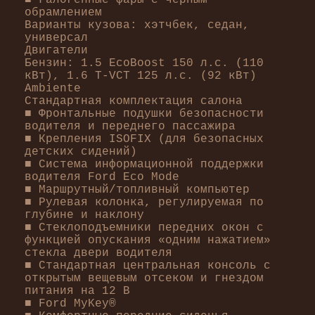
■ Галогенные фары с черным
обрамлением
Варианты кузова: хэтчбек, седан,
универсал
Двигатели
Бензин: 1.5 EcoBoost 150 л.с. (110
кВт), 1.6 T-VCT 125 л.с. (92 кВт)
Ambiente
Стандартная комплектация салона
■ Фронтальные подушки безопасности
водителя и переднего пассажира
■ Крепления ISOFIX (для безопасных
детских сидений)
■ Система информационной поддержки
водителя Ford Eco Mode
■ Маршрутный/топливный компьютер
■ Рулевая колонка, регулируемая по
глубине и наклону
■ Стеклоподъемники передних окон с
функцией опускания «одним нажатием»
стекла двери водителя
■ Стандартная центральная консоль с
открытым вещевым отсеком и гнездом
питания на 12 В
■ Ford MyKey®