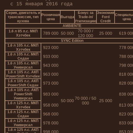
с 15 января 2016 года
Серия, двигатель и
Бонус за
Экономия
Розничная
Специаль
трансмиссия, тип
Выгода
Trade-in/
Ford
цена
цена
кузова
Утилизацию
Credit
AMBIENTE
70 000 /
1.6 л 85 л.с. МКП
789 000
50 000
25 000
619 00
Хэтчбек
120 000
SYNC Edition
1.6 л 105 л.с. МКП
923 000
778 00
Хэтчбек
1.6 л 105 л.с. МКП
933 000
788 00
Седан
1.6 л 105 л.с. МКП
943 000
798 00
Универсал
1.6 л 105 л.с. АКП
963 000
818 00
PowerShift Хэтчбек
1.6 л 105 л.с. АКП
973 000
828 00
PowerShift Седан
1.6 л 105 л.с. АКП
983 000
838 00
PowerShift
70 000 / 50
Универсал
50 000
25 000
000
1.6 л 125 л.с. МКП
958 000
813 00
Хэтчбек
1.6 л 125 л.с. МКП
968 000
823 00
Седан
1.6 л 125 л.с. МКП
978 000
833 00
Универсал
1.6 л 125 л.с. АКП
998 000
853 00