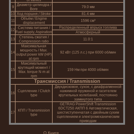
of valves
Диаметр цилиндра /
9
79.0 мм
Bore
10
Ход поршня / Stroke
81.4 мм
Объём / Engine
11
1596 см³
displacement
Распределенный впрыск топлива
Система питания /
12
Fuel supply, Aspiration
Атмосферный
Степень сжатия /
13
11.0:1
Compression ratio
Максимальная
мощность / Max.
14
92 кВт (125 л.с.) при 6000 об/мин
output power kW (HP)
at rpm
Максимальный
крутящий момент /
15
159 Нм при 4000 об/мин
Max. torque N·m at
rpm
Трансмиссия / Transmission
Двухдисковое, сухое, с диафрагменной
Сцепление / Clutch
нажимной пружиной и гасителем
16
type
крутильных колебаний, постоянно
замкнутого типа
GETRAG PowerShift Transmission
6DСТ250 АКПП 6 Автоматическая,
КПП / Transmission
17
шестиступенчатая с двойным сухим
type
сцеплением и электромеханическим
приводам
О Книге