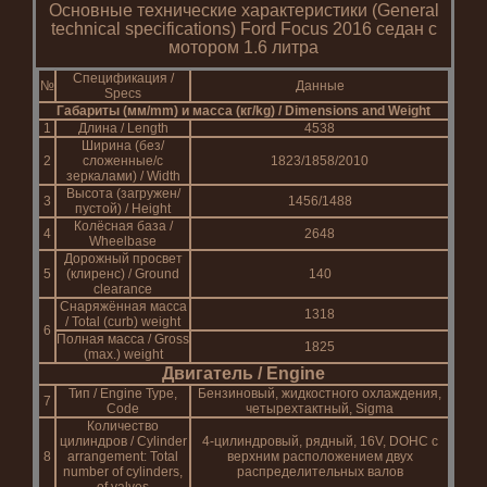
Основные технические характеристики (General
technical specifications) Ford Focus 2016 седан с
мотором 1.6 литра
Спецификация /
№
Данные
Specs
Габариты (мм/mm) и масса (кг/kg) / Dimensions and Weight
1
Длина / Length
4538
Ширина (без/
2
сложенные/с
1823/1858/2010
зеркалами) / Width
Высота (загружен/
3
1456/1488
пустой) / Height
Колёсная база /
4
2648
Wheelbase
Дорожный просвет
5
(клиренс) / Ground
140
clearance
Снаряжённая масса
1318
/ Total (curb) weight
6
Полная масса / Gross
1825
(max.) weight
Двигатель / Engine
Тип / Engine Type,
Бензиновый, жидкостного охлаждения,
7
Code
четырехтактный, Sigma
Количество
цилиндров / Cylinder
4-цилиндровый, рядный, 16V, DOHC с
8
arrangement: Total
верхним расположением двух
number of cylinders,
распределительных валов