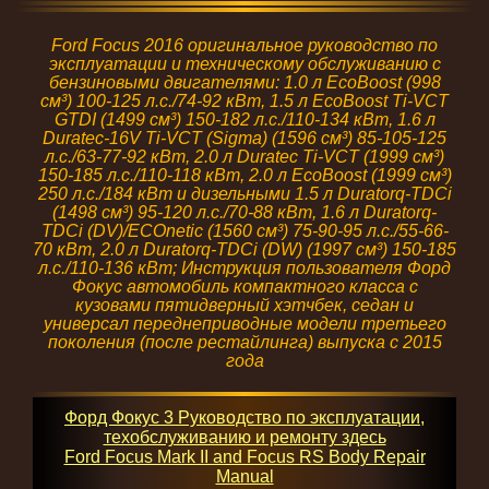
Ford Focus 2016 оригинальное руководство по
эксплуатации и техническому обслуживанию с
бензиновыми двигателями: 1.0 л EcoBoost (998
см³) 100-125 л.с./74-92 кВт, 1.5 л EcoBoost Ti-VCT
GTDI (1499 см³) 150-182 л.с./110-134 кВт, 1.6 л
Duratec-16V Ti-VCT (Sigma) (1596 см³) 85-105-125
л.с./63-77-92 кВт, 2.0 л Duratec Ti-VCT (1999 см³)
150-185 л.с./110-118 кВт, 2.0 л EcoBoost (1999 см³)
250 л.с./184 кВт и дизельными 1.5 л Duratorq-TDCi
(1498 см³) 95-120 л.с./70-88 кВт, 1.6 л Duratorq-
TDCi (DV)/ECOnetic (1560 см³) 75-90-95 л.с./55-66-
70 кВт, 2.0 л Duratorq-TDCi (DW) (1997 см³) 150-185
л.с./110-136 кВт; Инструкция пользователя Форд
Фокус автомобиль компактного класса с
кузовами пятидверный хэтчбек, седан и
универсал переднеприводные модели третьего
поколения (после рестайлинга) выпуска с 2015
года
Форд Фокус 3 Руководство по эксплуатации,
техобслуживанию и ремонту здесь
Ford Focus Mark II and Focus RS Body Repair
Manual