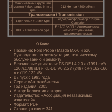
Максимальный крутящий
15
момент / Max. torque N·m at
212 Нм при 4800 об/мин
rpm
Трансмиссия / Transmission
Гидротрансформатор / Torque
16
Сцепление / Clutch type
Converter
F-4EAT АКПП 4 Автоматическая,
17
КПП / Transmission type
четырёхступенчатая,
гидромеханическая
О Книге
Название: Ford Probe / Mazda MX-6 и 626
Руководство по эксплуатации, техническому
обслуживанию и ремонту
Бензиновые двигатели: FS-DE L4 2.0 л (1991 см³)
120 л.с./88 кВт и KL-DE V6 2.5 л (2497 см³) 162-166
л.с./119-122 кВт
Выпуск с 1993 года
Серия: «Автолюбитель»
Год издания: 2003
Автор: Коллектив авторов
Издательство: «Ассоциация независимых
издателей»
Формат: PDF
Страниц в книге: 341