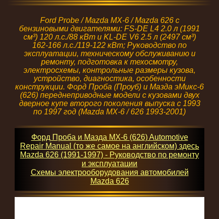
Ford Probe / Mazda MX-6 / Mazda 626 с
бензиновыми двигателями: FS-DE L4 2.0 л (1991
см³) 120 л.с./88 кВт и KL-DE V6 2.5 л (2497 см³)
162-166 л.с./119-122 кВт; Руководство по
эксплуатации, техническому обслуживанию и
ремонту, подготовка к техосмотру,
электросхемы, контрольные размеры кузова,
устройство, диагностика, особенности
конструкции. Форд Проба (Проуб) и Мазда эМикс-6
(626) переднеприводные модели с кузовами двух
дверное купе второго поколения выпуска с 1993
по 1997 год (Mazda MX-6 / 626 1993-2001)
Форд Проба и Мазда MX-6 (626) Automotive
Repair Manual (то же самое на английском) здесь
Mazda 626 (1991-1997) - Руководство по ремонту
и эксплуатации
Схемы электрооборудования автомобилей
Mazda 626