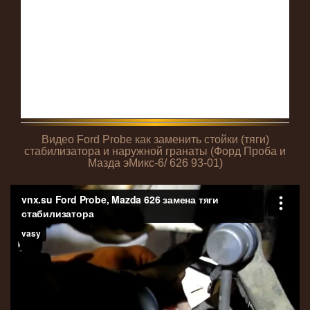
Видео Ford Probe как заменить стойки (тяги)
стабилизатора и наружной гранаты (Форд Проба и
Мазда эМикс-6/ 626 93-01)