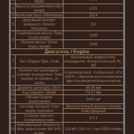
Width
Высота (загружен/пустой) /
3
1315
Height
4
Колёсная база / Wheelbase
2614
Дорожный просвет
5
(клиренс) / Ground
110
clearance
Снаряжённая масса / Total
1280
(curb) weight
6
Полная масса / Gross
1690
(max.) weight
Двигатель / Engine
Бензиновый, жидкостного
7
Тип / Engine Type, Code
охлаждения, четырехтактный, KL-
DE
Количество цилиндров /
6-цилиндровый, V-образный, 24V,
Cylinder arrangement: Total
8
DOHC с верхним расположением
number of cylinders, of
двух распределительных валов
valves
9
Диаметр цилиндра / Bore
84.58 мм
10
Ход поршня / Stroke
74.17 мм
Объём / Engine
11
2497 см³
displacement
Многоточечный впрыск топлива
Система питания / Fuel
12
supply, Aspiration
Атмосферный
Степень сжатия /
13
9.2:1
Compression ratio
Максимальная мощность /
14
Max. output power kW (HP)
119 кВт (162 л.с.) при 5500 об/мин
at rpm