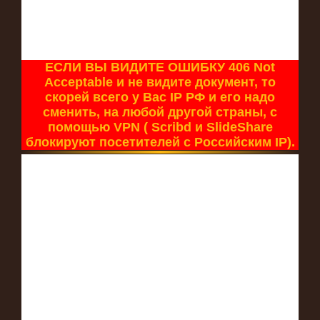
ЕСЛИ ВЫ ВИДИТЕ ОШИБКУ 406 Not
Acceptable и не видите документ, то
скорей всего у Вас IP РФ и его надо
сменить, на любой другой страны, с
помощью VPN ( Scribd и SlideShare
блокируют посетителей с Российским IP).