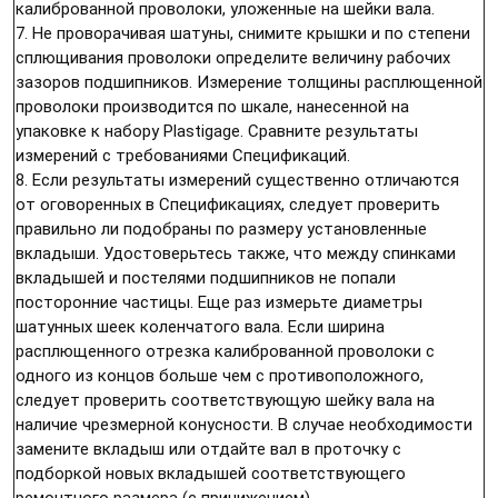
калиброванной проволоки, уложенные на шейки вала.
7. Не проворачивая шатуны, снимите крышки и по степени
сплющивания проволоки определите величину рабочих
зазоров подшипников. Измерение толщины расплющенной
проволоки производится по шкале, нанесенной на
упаковке к набору Plastigage. Сравните результаты
измерений с требованиями Спецификаций.
8. Если результаты измерений существенно отличаются
от оговоренных в Спецификациях, следует проверить
правильно ли подобраны по размеру установленные
вкладыши. Удостоверьтесь также, что между спинками
вкладышей и постелями подшипников не попали
посторонние частицы. Еще раз измерьте диаметры
шатунных шеек коленчатого вала. Если ширина
расплющенного отрезка калиброванной проволоки с
одного из концов больше чем с противоположного,
следует проверить соответствующую шейку вала на
наличие чрезмерной конусности. В случае необходимости
замените вкладыш или отдайте вал в проточку с
подборкой новых вкладышей соответствующего
ремонтного размера (с принижением).