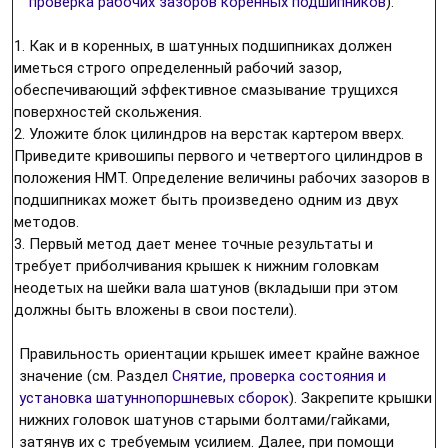
проверка рабочих зазоров коренных подшипников
).
1. Как и в коренных, в шатунных подшипниках должен
иметься строго определенный рабочий зазор,
обеспечивающий эффективное смазывание трущихся
поверхностей скольжения.
2. Уложите блок цилиндров на верстак картером вверх.
Приведите кривошипы первого и четвертого цилиндров в
положения НМТ. Определение величины рабочих зазоров в
подшипниках может быть произведено одним из двух
методов.
3. Первый метод дает менее точные результаты и
требует приболчивания крышек к нижним головкам
неодетых на шейки вала шатунов (вкладыши при этом
должны быть вложены в свои постели).
Правильность ориентации крышек имеет крайне важное
значение (см. Раздел
Снятие, проверка состояния и
установка шатуннопоршневых сборок
). Закрепите крышки
нижних головок шатунов старыми болтами/гайками,
затянув их с требуемым усилием. Далее, при помощи