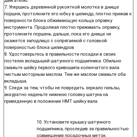
двигателю.
7. Упершись деревянной рукояткой молотка в днище
поршня, протолкните его юбку в цилиндр, плотно прижав к
поверхности блока обжимающую кольца оправку
инструмента. Продолжая плотно прижимать оправку,
протолкните поршень дальше, пока его днище не
окажется заподлицо с сопрягаемой с головкой
поверхностью блока цилиндров.
8. Удостоверьтесь в правильности посадки в своих
постелях вкладышей шатунного подшипника. Обильно
смажьте шейку первого кривошипа коленчатого вала
чистым моторным маслом. Тем же маслом смажьте оба
вкладыша.
9. Следя за тем, чтобы не повредить зеркало гильзы,
аккуратно наденьте нижнюю головку шатуна на
приведенную в положение НМТ шейку вала.
10. Установите крышку шатунного
подшипника, проследив за правильностью
совмещения посадочных меток.