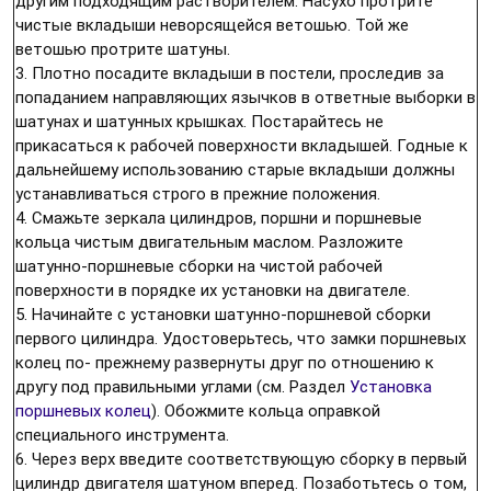
другим подходящим растворителем. Насухо протрите
чистые вкладыши неворсящейся ветошью. Той же
ветошью протрите шатуны.
3. Плотно посадите вкладыши в постели, проследив за
попаданием направляющих язычков в ответные выборки в
шатунах и шатунных крышках. Постарайтесь не
прикасаться к рабочей поверхности вкладышей. Годные к
дальнейшему использованию старые вкладыши должны
устанавливаться строго в прежние положения.
4. Смажьте зеркала цилиндров, поршни и поршневые
кольца чистым двигательным маслом. Разложите
шатунно-поршневые сборки на чистой рабочей
поверхности в порядке их установки на двигателе.
5. Начинайте с установки шатунно-поршневой сборки
первого цилиндра. Удостоверьтесь, что замки поршневых
колец по- прежнему развернуты друг по отношению к
другу под правильными углами (см. Раздел
Установка
поршневых колец
). Обожмите кольца оправкой
специального инструмента.
6. Через верх введите соответствующую сборку в первый
цилиндр двигателя шатуном вперед. Позаботьтесь о том,