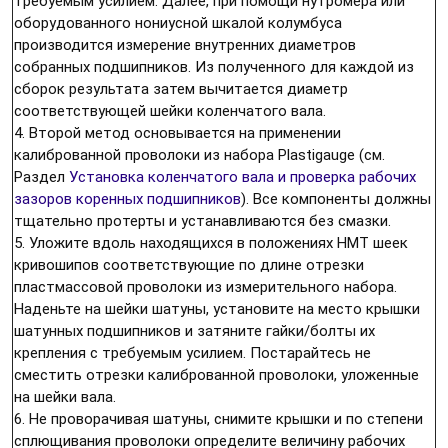
требуемым усилием. Далее, при помощи нутромера или
оборудованного нониусной шкалой колумбуса
производится измерение внутренних диаметров
собранных подшипников. Из полученного для каждой из
сборок результата затем вычитается диаметр
соответствующей шейки коленчатого вала.
4. Второй метод основывается на применении
калиброванной проволоки из набора Plastigauge (см.
Раздел
Установка коленчатого вала и проверка рабочих
зазоров коренных подшипников
). Все компоненты должны
тщательно протерты и устанавливаются без смазки.
5. Уложите вдоль находящихся в положениях НМТ шеек
кривошипов соответствующие по длине отрезки
пластмассовой проволоки из измерительного набора.
Наденьте на шейки шатуны, установите на место крышки
шатунных подшипников и затяните гайки/болты их
крепления с требуемым усилием. Постарайтесь не
сместить отрезки калиброванной проволоки, уложенные
на шейки вала.
6. Не проворачивая шатуны, снимите крышки и по степени
сплющивания проволоки определите величину рабочих