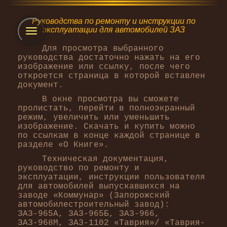
Руководства по ремонту и инструкции по
эксплуатации для автомобилей ЗАЗ
Toggle
navigation
Для просмотра выбранного
руководства достаточно нажать на его
изображение или ссылку, после чего
откроется страница в которой вставлен
документ.
В окне просмотра вы сможете
пролистать, перейти в полноэкранный
режим, увеличить или уменьшить
изображение. Скачать и купить можно
по ссылкам в конце каждой странице в
разделе «О Книге».
Техническая документация,
руководство по ремонту и
эксплуатации, инструкции пользователя
для автомобилей выпускавшихся на
заводе «Коммунар» (Запорожский
автомобилестроительный завод):
ЗАЗ-965А, ЗАЗ-965Б, ЗАЗ-966,
ЗАЗ-968М, ЗАЗ-1102 «Таврия»/ «Таврия-