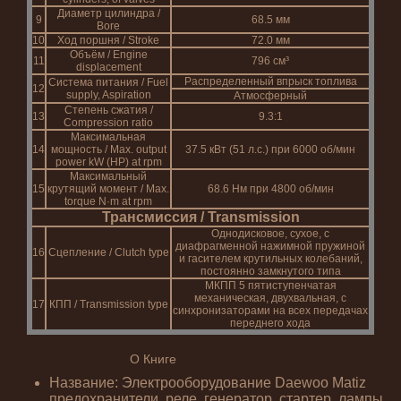
Диаметр цилиндра /
9
68.5 мм
Bore
10
Ход поршня / Stroke
72.0 мм
Объём / Engine
11
796 см³
displacement
Распределенный впрыск топлива
Система питания / Fuel
12
supply, Aspiration
Атмосферный
Степень сжатия /
13
9.3:1
Compression ratio
Максимальная
14
мощность / Max. output
37.5 кВт (51 л.с.) при 6000 об/мин
power kW (HP) at rpm
Максимальный
15
крутящий момент / Max.
68.6 Нм при 4800 об/мин
torque N·m at rpm
Трансмиссия / Transmission
Однодисковое, сухое, с
диафрагменной нажимной пружиной
16
Сцепление / Clutch type
и гасителем крутильных колебаний,
постоянно замкнутого типа
МКПП 5 пятиступенчатая
механическая, двухвальная, с
17
КПП / Transmission type
синхронизаторами на всех передачах
переднего хода
О Книге
Название: Электрооборудование Daewoo Matiz
предохранители, реле, генератор, стартер, лампы