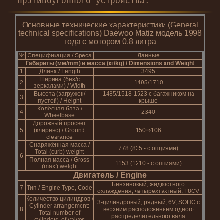
противоугонного устройства.
Основные технические характеристики (General
technical specifications) Daewoo Matiz модель 1998
года с мотором 0.8 литра
№
Спецификация / Specs
Данные
Габариты (мм/mm) и масса (кг/kg) / Dimensions and Weight
1
Длина / Length
3495
Ширина (без/с
2
1495/1710
зеркалами) / Width
Высота (загружен/
1485/1518-1523 с багажником на
3
пустой) / Height
крыше
Колёсная база /
4
2340
Wheelbase
Дорожный просвет
5
(клиренс) / Ground
150⇒106
clearance
Снаряжённая масса /
778 (835 - с опциями)
Total (curb) weight
6
Полная масса / Gross
1153 (1210 - с опциями)
(max.) weight
Двигатель / Engine
Бензиновый, жидкостного
7
Тип / Engine Type, Code
охлаждения, четырехтактный, F8CV
Количество цилиндров /
3-цилиндровый, рядный, 6V, SOHC с
Cylinder arrangement:
8
верхним расположением одного
Total number of
распределительного вала
cylinders, of valves