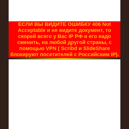
ЕСЛИ ВЫ ВИДИТЕ ОШИБКУ 406 Not
Acceptable и не видите документ, то
скорей всего у Вас IP РФ и его надо
сменить, на любой другой страны, с
помощью VPN ( Scribd и SlideShare
блокируют посетителей с Российским IP).