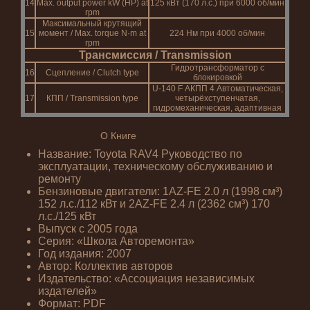
14
Max. output power kW (HP) at
125 кВт (170 л.с.) при 6000 об/мин
rpm
Максимальный крутящий
15
момент / Max. torque N·m at
224 Нм при 4000 об/мин
rpm
Трансмиссия / Transmission
Гидротрансформатор с
16
Сцепление / Clutch type
блокировкой
U-140 F АКПП 4 Автоматическая,
17
КПП / Transmission type
четырёхступенчатая,
гидромеханическая, адаптивная
О Книге
Название: Toyota RAV4 Руководство по
эксплуатации, техническому обслуживанию и
ремонту
Бензиновые двигатели: 1AZ-FE 2.0 л (1998 см³)
152 л.с./112 кВт и 2AZ-FE 2.4 л (2362 см³) 170
л.с./125 кВт
Выпуск с 2005 года
Серия: «Школа Авторемонта»
Год издания: 2007
Автор: Коллектив авторов
Издательство: «Ассоциация независимых
издателей»
Формат: PDF