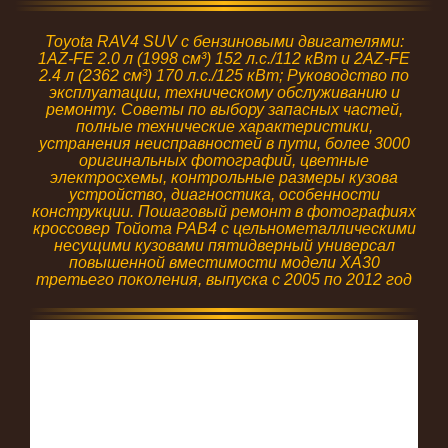
Toyota RAV4 SUV с бензиновыми двигателями:
1AZ-FE 2.0 л (1998 см³) 152 л.с./112 кВт и 2AZ-FE
2.4 л (2362 см³) 170 л.с./125 кВт; Руководство по
эксплуатации, техническому обслуживанию и
ремонту. Советы по выбору запасных частей,
полные технические характеристики,
устранения неисправностей в пути, более 3000
оригинальных фотографий, цветные
электросхемы, контрольные размеры кузова
устройство, диагностика, особенности
конструкции. Пошаговый ремонт в фотографиях
кроссовер Тойота РАВ4 с цельнометаллическими
несущими кузовами пятидверный универсал
повышенной вместимости модели XA30
третьего поколения, выпуска с 2005 по 2012 год