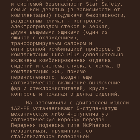
и системой безопасности Star Safety,
семью или девятью (в зависимости от
комплектации) подушками безопасности,
раздельным климат - контролем,
электроприводом стекол и зеркал,
двумя вещевыми ящиками (один из
ящиков с охлаждением),
трансформируемым салоном и
оптитронной комбинацией приборов. В
комплектацию Luna Plus дополнительно
включены комбинированная отделка
сидений и система спуска с холма. В
комплектацию SOL, помимо
перечисленного, входят еще
автоматическое включение-выключение
фар и стеклоочистителей, круиз-
контроль и кожаная отделка сидений.
На автомобили с двигателем модели
1AZ-FE устанавливают 5-ступенчатую
механическую либо 4-ступенчатую
автоматическую коробку передач.
Передняя подвеска типа McPherson
независимая, пружинная, со
стабилизатором поперечной