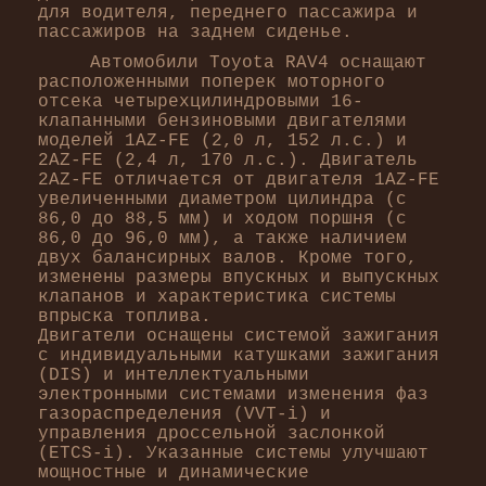
для водителя, переднего пассажира и
пассажиров на заднем сиденье.
Автомобили Toyota RAV4 оснащают
расположенными поперек моторного
отсека четырехцилиндровыми 16-
клапанными бензиновыми двигателями
моделей 1AZ-FE (2,0 л, 152 л.с.) и
2AZ-FE (2,4 л, 170 л.с.). Двигатель
2AZ-FE отличается от двигателя 1AZ-FE
увеличенными диаметром цилиндра (с
86,0 до 88,5 мм) и ходом поршня (с
86,0 до 96,0 мм), а также наличием
двух балансирных валов. Кроме того,
изменены размеры впускных и выпускных
клапанов и характеристика системы
впрыска топлива.
Двигатели оснащены системой зажигания
с индивидуальными катушками зажигания
(DIS) и интеллектуальными
электронными системами изменения фаз
газораспределения (VVT-i) и
управления дроссельной заслонкой
(ETCS-i). Указанные системы улучшают
мощностные и динамические