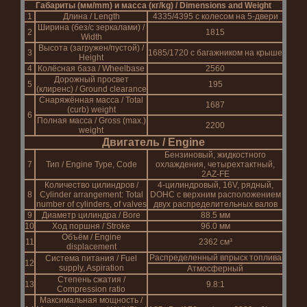
Габариты (мм/mm) и масса (кг/kg) / Dimensions and Weight
1
Длина / Length
4335/4395 с колесом на 5-двери
Ширина (без/с зеркалами) /
2
1815
Width
Высота (загружен/пустой) /
3
1685/1720 с багажником на крыше
Height
4
Колёсная база / Wheelbase
2560
Дорожный просвет
5
195
(клиренс) / Ground clearance
Снаряжённая масса / Total
1687
(curb) weight
6
Полная масса / Gross (max.)
2200
weight
Двигатель / Engine
Бензиновый, жидкостного
7
Тип / Engine Type, Code
охлаждения, четырехтактный,
2AZ-FE
Количество цилиндров /
4-цилиндровый, 16V, рядный,
8
Cylinder arrangement: Total
DOHC с верхним расположением
number of cylinders, of valves
двух распределительных валов
9
Диаметр цилиндра / Bore
88.5 мм
10
Ход поршня / Stroke
96.0 мм
Объём / Engine
11
2362 см³
displacement
Распределенный впрыск топлива
Система питания / Fuel
12
supply, Aspiration
Атмосферный
Степень сжатия /
13
9.8:1
Compression ratio
Максимальная мощность /