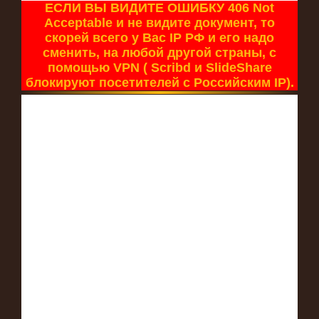
ЕСЛИ ВЫ ВИДИТЕ ОШИБКУ 406 Not
Acceptable и не видите документ, то
скорей всего у Вас IP РФ и его надо
сменить, на любой другой страны, с
помощью VPN ( Scribd и SlideShare
блокируют посетителей с Российским IP).