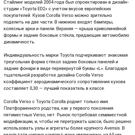
Стайлинг моделей 2004 года был спроектирован в дизайн-
студии «Toyota ED2» с учетом вкусов европейских
покупателей. Кузов Corolla Verso можно зрительно
поделить на две части. В нижнюю входят бамперы,
колесные арки и панели. Верхняя — крыша криволинейной
формы и задние боковые стёкла, придающие автомобилю
динамичность.
Индивидуальность марки Toyota подчеркивают знакомая
треугольная форма стёкол задних боковых панелей и
задние фонари в виде перевернутой буквы «L». Благодаря
тщательной разработке дизайна Corolla Verso
коэффициент аэродинамического сопротивления кузова
составляет 0,30 — лучший показатель в классе.
Corolla Verso c Toyota Corolla роднит только имя.
Платформенного родства, как у первого поколения
пятиместных Verso, нет. Рынок потребовал семиместной
модификации, и, чтобы не перегружать шасси, было решено
использовать узлы и агрегаты более крупного Avensis. В
результате ширина компакт-вэна увеличилась на 65 мм,