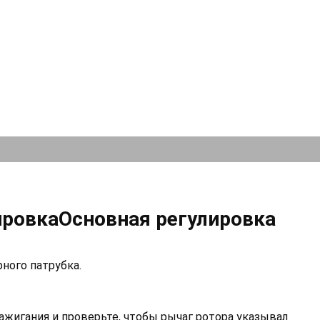
ировкаОсновная регулировка
рного патрубка.
ажигания и проверьте, чтобы рычаг ротора указывал