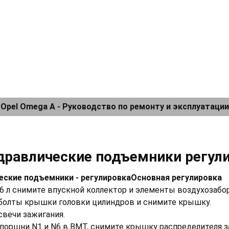
Opel Omega A - Руководство по ремонту и эксплуатации
идравлические подъемники регул
ческие подъемники - регулировкаОсновная регулировка
2,6 л снимите впускной коллектор и элементы воздухозабо
 болты крышки головки цилиндров и снимите крышку.
свечи зажигания.
 поршни N1 и N6 в ВМТ, снимите крышку распределителя з