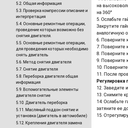
5.2. Общая информация
на высоковоль
5.3. Проверка компрессии описание и
на 360°
интерпретация
5. Ослабьте 
5.4. Основные ремонтные операции,
Закрутите гай
проведение которых возможно без
аналогичную 
снятия двигателя.
6. Поверните 
5.5. Основные ремонтные операции,
7. Поверните 
для проведения которых необходимо
8. Поверните 
снять двигатель
9. Поверните 
5.6. Метод снятия двигателя
10. Поверните
5.7. Снятие двигателя
11. После про
5.8. Переборка двигателя общая
Регулировка п
информация
12. Заведите 
5.9. Вспомогательные элементы
13. Снимите к
двигателя снятие
14. Ослабьте 
5.10. Двигатель переборка
затяните ее д
5.11. Масляный поддон снятие и
15. Отрегулир
установка (двигатель в автомобиле)
5.12. Крепления двигателя замена