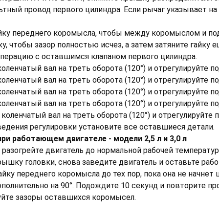
тный провод первого цилиндра. Если рычаг указывает на
гайку переднего коромысла, чтобы между коромыслом и п
ку, чтобы зазор полностью исчез, а затем затяните гайку 
операцию с оставшимся клапаном первого цилиндра.
коленчатый вал на треть оборота (120°) и отрегулируйте п
коленчатый вал на треть оборота (120°) и отрегулируйте п
коленчатый вал на треть оборота (120°) и отрегулируйте п
коленчатый вал на треть оборота (120°) и отрегулируйте п
 коленчатый вал на треть оборота (120°) и отрегулируйте 
ведения регулировки установите все оставшиеся детали.
ри работающем двигателе - модели 2,5 л и 3,0 л
и разогрейте двигатель до нормальной рабочей температур
рышку головки, снова заведите двигатель и оставьте рабо
гайку переднего коромысла до тех пор, пока она не начнет
ополнительно на 90°. Подождите 10 секунд и повторите пр
уйте зазоры оставшихся коромысел.