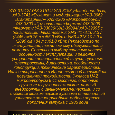
УАЗ-31512/ УАЗ-31514/ УАЗ-3153 удлинённая база,
УАЗ-3741 «Буханка» и модификации: УАЗ-3962
«Санитарный»/ УАЗ-2206 «Микроавтобус»/
УАЗ-3303 «Грузовая платформа»/ УАЗ-3909
«Фермер»/ УАЗ-33036/ УАЗ-39094/ УАЗ-39095 с
бензиновыми двигателями: УМЗ-4178.10 2.5 л
(2445 см³) 76 л.с./55.9 кВт и УМЗ-4218.10 2.9 л
(2890 см³) 84 л.с./61.8 кВт; Руководство по
эксплуатации, техническому обслуживанию и
ремонту. Советы по выбору запасных частей,
особенности эксплуатации и ремонта,
устранения неисправностей в пути, цветные
электросхемы, диагностика, особенности
конструкции, технические характеристики.
Иллюстрированное издание легковой автомобиль
повышенной проходимости J-класса UAZ
микроавтобусы 8-11 местные, бортовые
грузовые и грузопассажирские, рамный
внедорожник с цельнометаллическими и со
съёмным мягким верхом кузовами пятидверный
универсал полноприводные модели первого
поколения выпуска с 1985 года