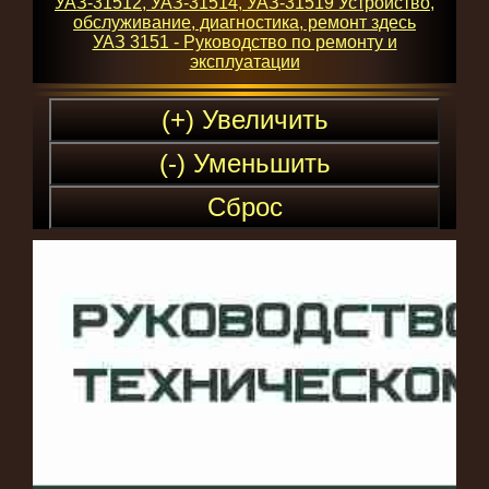
УАЗ-31512, УАЗ-31514, УАЗ-31519 Устройство,
обслуживание, диагностика, ремонт здесь
УАЗ 3151 - Руководство по ремонту и
эксплуатации
(+) Увеличить
(-) Уменьшить
Сброс