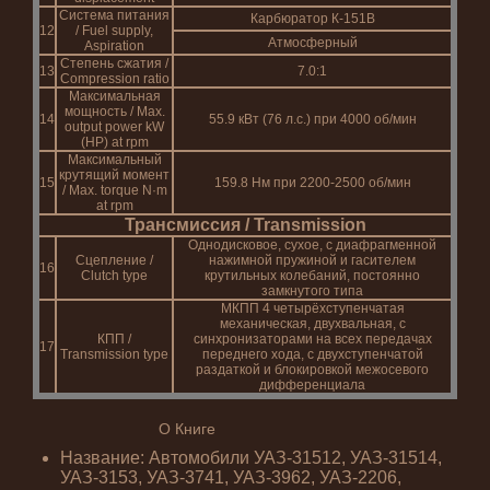
Система питания
Карбюратор К-151В
12
/ Fuel supply,
Атмосферный
Aspiration
Степень сжатия /
13
7.0:1
Compression ratio
Максимальная
мощность / Max.
14
55.9 кВт (76 л.с.) при 4000 об/мин
output power kW
(HP) at rpm
Максимальный
крутящий момент
15
159.8 Нм при 2200-2500 об/мин
/ Max. torque N·m
at rpm
Трансмиссия / Transmission
Однодисковое, сухое, с диафрагменной
Сцепление /
нажимной пружиной и гасителем
16
Clutch type
крутильных колебаний, постоянно
замкнутого типа
МКПП 4 четырёхступенчатая
механическая, двухвальная, с
КПП /
синхронизаторами на всех передачах
17
Transmission type
переднего хода, с двухступенчатой
раздаткой и блокировкой межосевого
дифференциала
О Книге
Название: Автомобили УАЗ-31512, УАЗ-31514,
УАЗ-3153, УАЗ-3741, УАЗ-3962, УАЗ-2206,