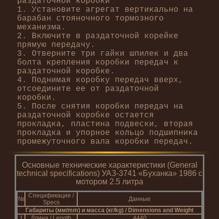
раздаточной коробки
1. Установите агрегат вертикально на
барабан стояночного тормозного
механизма.
2. Включите в раздаточной корейке
прямую передачу.
3. Отверните три гайки шпилек и два
болта крепления коробки передач к
раздаточной коробке.
4. Поднимая коробку передач вверх,
отсоедините ее от раздаточной
коробки.
5. После снятия коробки передач на
раздаточной коробке остается
прокладка, пластина подвески, вторая
прокладка и упорное кольцо подшипника
промежуточного вала коробки передач.
Основные технические характеристики (General
technical specifications) УАЗ-3741 «Буханка» 1986 с
мотором 2.5 литра
Спецификация /
№
Данные
Specs
Габариты (мм/mm) и масса (кг/kg) / Dimensions and Weight
1
Длина / Length
4440