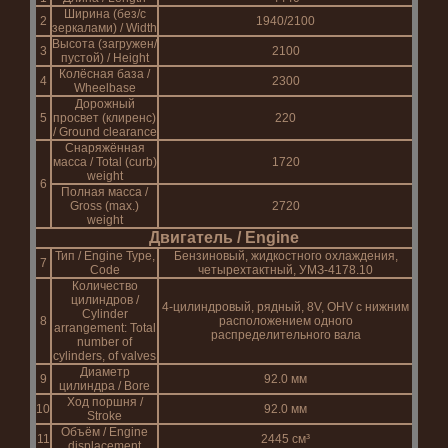
Ширина (без/с
2
1940/2100
зеркалами) / Width
Высота (загружен/
3
2100
пустой) / Height
Колёсная база /
4
2300
Wheelbase
Дорожный
5
просвет (клиренс)
220
/ Ground clearance
Снаряжённая
масса / Total (curb)
1720
weight
6
Полная масса /
Gross (max.)
2720
weight
Двигатель / Engine
Тип / Engine Type,
Бензиновый, жидкостного охлаждения,
7
Code
четырехтактный, УМЗ-4178.10
Количество
цилиндров /
4-цилиндровый, рядный, 8V, OHV с нижним
Cylinder
8
расположением одного
arrangement: Total
распределительного вала
number of
cylinders, of valves
Диаметр
9
92.0 мм
цилиндра / Bore
Ход поршня /
10
92.0 мм
Stroke
Объём / Engine
11
2445 см³
displacement