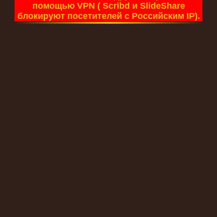
помощью VPN ( Scribd и SlideShare
блокируют посетителей с Российским IP).