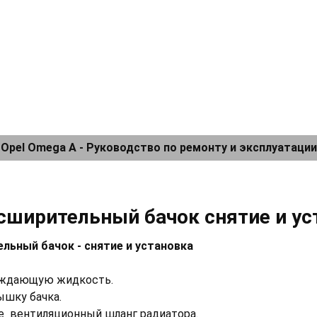
Opel Omega A - Руководство по ремонту и эксплуатации
асширительный бачок снятие и ус
льный бачок - снятие и установка
лаждающую жидкость.
ышку бачка.
те вентиляционный шланг радиатора.