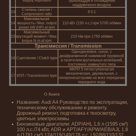
supply, Aspiration
Турбонаддув и охлаждение
наддувочного воздуха
Степень сжатия /
13
9.5:1
Compression ratio
Максимальная
14
мощность / Max. output
110 кВт (150 л.с.) при 5700 об/мин
power kW (HP) at rpm
Максимальный
15
крутящий момент / Max.
210 Нм при 1750 об/мин
torque N·m at rpm
Трансмиссия / Transmission
Однодисковое, сухое, с
диафрагменной нажимной пружиной
16
Сцепление / Clutch type
и гасителем крутильных колебаний,
постоянно замкнутого типа
МКПП 5 пятиступенчатая
механическая, двухвальная, с
17
КПП / Transmission type
синхронизаторами на всех передачах
переднего хода
О Книге
Название: Audi A4 Руководство по эксплуатации,
техническому обслуживанию и ремонту.
Дорожный ремонт, подготовка к техосмотру,
цветные электросхемы
Бензиновые двигатели: ADP/AHL 1.6 л (1595 см³)
100 л.с./74 кВт, ADR и APT/AFY/APW/AEB/AJL 1.8
л (1781 см³) 124/119/149/178 л.с. | 92/88/110/132