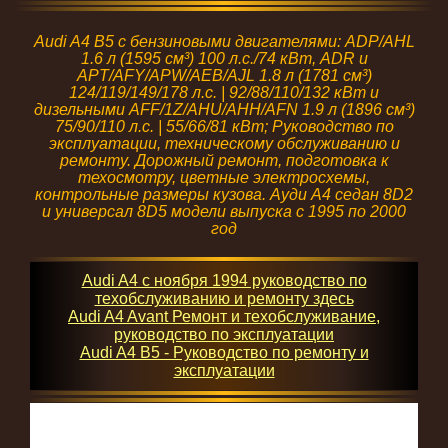
Audi A4 B5 с бензиновыми двигателями: ADP/AHL
1.6 л (1595 см³) 100 л.с./74 кВт, ADR и
APT/AFY/APW/AEB/AJL 1.8 л (1781 см³)
124/119/149/178 л.с. | 92/88/110/132 кВт и
дизельными AFF/1Z/AHU/AHH/AFN 1.9 л (1896 см³)
75/90/110 л.с. | 55/66/81 кВт; Руководство по
эксплуатации, техническому обслуживанию и
ремонту. Дорожный ремонт, подготовка к
техосмотру, цветные электросхемы,
контрольные размеры кузова. Ауди А4 седан 8D2
и универсал 8D5 модели выпуска с 1995 по 2000
год
Audi A4 с ноября 1994 руководство по
техобслуживанию и ремонту здесь
Audi A4 Avant Ремонт и техобслуживание,
руководство по эксплуатации
Audi A4 B5 - Руководство по ремонту и
эксплуатации