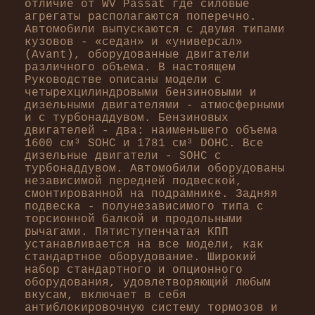
отличие от WV Passat где силовые
агрегаты располагаются поперечно.
Автомобили выпускаются с двумя типами
кузовов - «седан» и «универсал»
(Avant), оборудованные двигатели
различного объема. В настоящем
Руководстве описаны модели с
четырехцилиндровыми бензиновыми и
дизельными двигателями - атмосферными
и с турбонаддувом. Бензиновых
двигателей - два: наименьшего объема
1600 см³ SOHC и 1781 см³ DOHC. Все
дизельные двигатели - SOHC с
турбонаддувом. Автомобили оборудованы
независимой передней подвеской,
смонтированной на подрамнике. Задняя
подвеска - полунезависимого типа с
торсионной балкой и продольными
рычагами. Пятиступенчатая КПП
устанавливается на все модели, как
стандартное оборудование. Широкий
набор стандартного и опционного
оборудования, удовлетворяющий любым
вкусам, включает в себя
антиблокировочную систему тормозов и