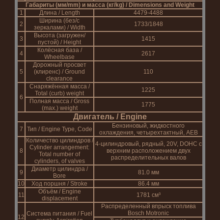
Габариты (мм/mm) и масса (кг/kg) / Dimensions and Weight
1
Длина / Length
4479-4488
Ширина (без/с
2
1733/1848
зеркалами) / Width
Высота (загружен/
3
1415
пустой) / Height
Колёсная база /
4
2617
Wheelbase
Дорожный просвет
5
(клиренс) / Ground
110
clearance
Снаряжённая масса /
1225
Total (curb) weight
6
Полная масса / Gross
1775
(max.) weight
Двигатель / Engine
Бензиновый, жидкостного
7
Тип / Engine Type, Code
охлаждения, четырехтактный, AEB
Количество цилиндров /
4-цилиндровый, рядный, 20V, DOHC с
Cylinder arrangement:
8
верхним расположением двух
Total number of
распределительных валов
cylinders, of valves
Диаметр цилиндра /
9
81.0 мм
Bore
10
Ход поршня / Stroke
86.4 мм
Объём / Engine
11
1781 см³
displacement
Распределенный впрыск топлива
Bosch Motronic
Система питания / Fuel
12