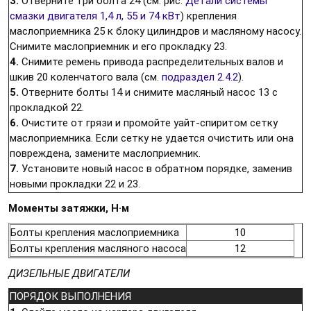
3.
Отверните три болта 24 (см. рис.
Детали системы
смазки двигателя 1,4 л, 55 и 74 кВт
) крепления
маслоприемника 25 к блоку цилиндров и масляному насосу.
Снимите маслоприемник и его прокладку 23.
4.
Снимите ремень привода распределительных валов и
шкив 20 коленчатого вала (см.
подраздел 2.4.2
).
5.
Отверните болты 14 и снимите масляный насос 13 с
прокладкой 22.
6.
Очистите от грязи и промойте уайт-спиритом сетку
маслоприемника. Если сетку не удается очистить или она
повреждена, замените маслоприемник.
7.
Установите новый насос в обратном порядке, заменив
новыми прокладки 22 и 23.
Моменты затяжки, Н·м
Болты крепления маслоприемника
10
Болты крепления масляного насоса
12
ДИЗЕЛЬНЫЕ ДВИГАТЕЛИ
ПОРЯДОК ВЫПОЛНЕНИЯ