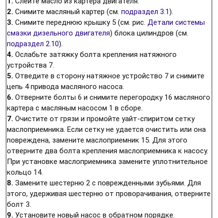
1.
Слейте масло из картера двигателя.
2.
Снимите масляный картер (см.
подраздел 3.1
).
3.
Снимите переднюю крышку 5 (см. рис.
Детали системы
смазки дизельного двигателя
) блока цилиндров (см.
подраздел 2.10
).
4.
Ослабьте затяжку болта крепления натяжного
устройства 7.
5.
Отведите в сторону натяжное устройство 7 и снимите
цепь 4 привода масляного насоса.
6.
Отверните болты 6 и снимите перегородку 16 масляного
картера с масляным насосом 1 в сборе.
7.
Очистите от грязи и промойте уайт-спиритом сетку
маслоприемника. Если сетку не удается очистить или она
повреждена, замените маслоприемник 15. Для этого
отверните два болта крепления маслоприемника к насосу.
При установке маслоприемника замените уплотнительное
кольцо 14.
8.
Замените шестерню 2 с поврежденными зубьями. Для
этого, удерживая шестерню от проворачивания, отверните
болт 3.
9.
Установите новый насос в обратном порядке.